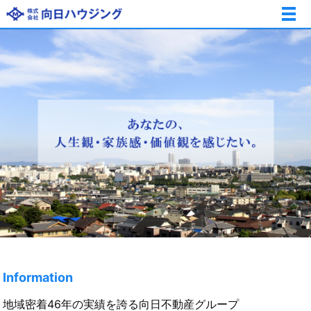
メ
Information
地域密着46年の実績を誇る向日不動産グループ